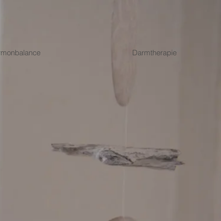
rmonbalance
Darmtherapie