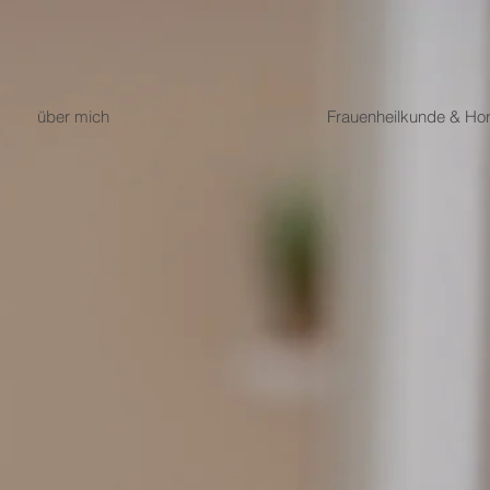
über mich
Frauenheilkunde & Ho